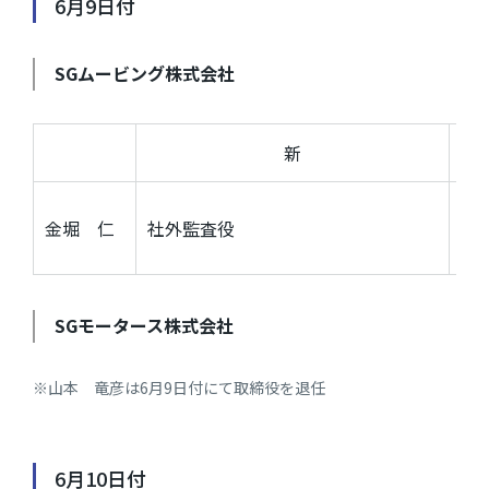
6月9日付
SG
ムービング株式会社
新
S
金堀 仁
社外監査役
財
SG
モータース株式会社
※山本 竜彦は6月9日付にて取締役を退任
6月10日付