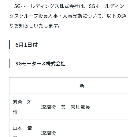
SGホールディングス株式会社は、
SG
ホールディン
グスグループ役員人事・人事異動について、以下の通
りお知らせいたします。
6月1日付
SG
モータース株式会社
新
河合 雅
取締役 兼 管理部長
取
晴
山本 竜
取締役
取