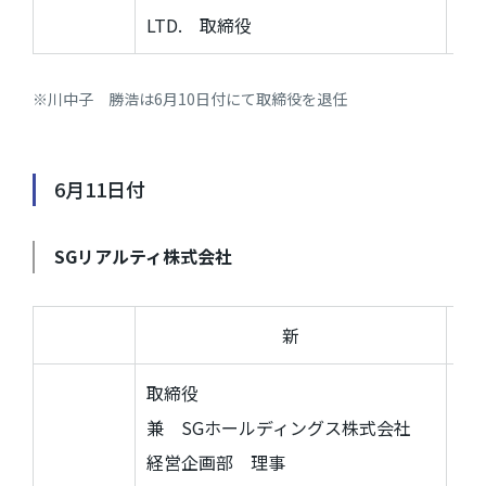
LTD.
取締役
※川中子 勝浩は6月10日付にて取締役を退任
6月11日付
SG
リアルティ株式会社
新
取締役
S
兼
SG
ホールディングス株式会社
経
経営企画部 理事
兼