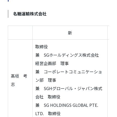
名糖運輸株式会社
新
取締役
兼
SG
ホールディングス株式会社
S
経営企画部 理事
経
兼 コーポレートコミュニケーショ
髙垣 考
兼
ン部 理事
志
ン
兼
SGH
グローバル・ジャパン株式
会社 取締役
LTD
兼
SG HOLDINGS GLOBAL PTE.
LTD.
取締役