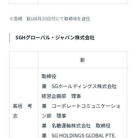
※高橋 聡は6月10日付にて取締役を退任
SGH
グローバル・ジャパン株式会社
新
取締役
兼
SG
ホールディングス株式会社
S
経営企画部 理事
経
髙垣 考
兼 コーポレートコミュニケーショ
兼
志
ン部 理事
ン
兼 名糖運輸株式会社 取締役
兼
SG HOLDINGS GLOBAL PTE.
LTD