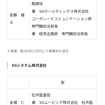
取締役
S
兼
SG
ホールディングス株式会社
安藤 雄
コ
コーポレートコミュニケーション部
大
専
専門職担当部長
兼
兼 経営企画部 専門職担当部長
※高橋 聡は6月11日付にて取締役を退任
SG
システム株式会社
新
社外監査役
金堀 仁
兼
SG
ムービング株式会社 社外監
SG