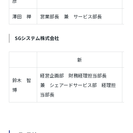
彦
澤田 禅
営業部長 兼 サービス部長
営
SG
システム株式会社
新
経営企画部 財務経理担当部長
鈴木 智
兼 シェアードサービス部 経理担
経
博
当部長