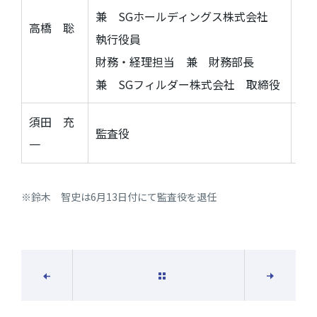
兼 SGホールディングス株式会社
役
高橋 聡
執行役員
財
財務・経理担当 兼 財務部長
兼
SG
フィルダー株式会社 取締役
須田 充
監査役
一
※鈴木 智史は6月13日付にて監査役を退任
一覧に戻る
次の記事
前の記事