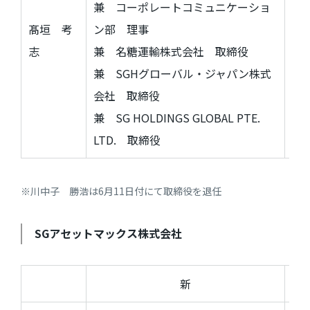
兼 コーポレートコミュニケーショ
ン
髙垣 考
ン部 理事
兼
志
兼 名糖運輸株式会社 取締役
兼
SGH
グローバル・ジャパン株式
会
会社 取締役
兼
SG HOLDINGS GLOBAL PTE.
LTD
LTD.
取締役
※川中子 勝浩は6月11日付にて取締役を退任
SG
アセットマックス株式会社
新