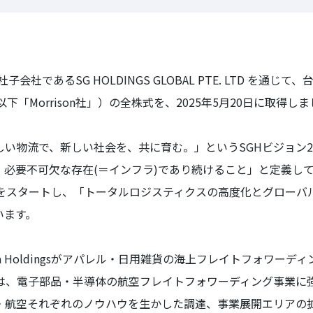
社子会社である
SG HOLDINGS GLOBAL PTE. LTD
を通じて、
以下「
Morrison
社」）の全株式を、
2025
年
5
月
20
日に取得しま
しい物流で、新しい社会を、共に育む。」という
SGH
ビジョン
2
、必要不可欠な存在
(
＝インフラ
)
であり続けること」と定義し
をスタートし、「トータルロジスティクスの高度化とグローバ
います。
 Holdings
がアパレル・日用雑貨の海上フレイトフォワーディ
は、電子部品・半導体の航空フレイトフォワーディング事業に
・航空それぞれのノウハウを生かした調達、事業展開エリアの