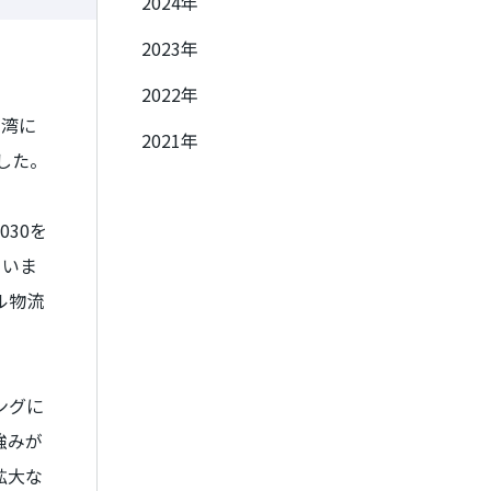
2024年
2023年
2022年
台湾に
2021年
した。
030
を
ていま
ル物流
ングに
強みが
拡大な