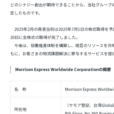
どのシナジー創出が期待できることから、当社グループ
定したものです。
2025年
2
月の発表当初は
2025
年
7
月
1
日の株式取得を予
20
日に全株式の取得が完了しました。
今後は、協働推進体制を構築し、相互のリソースを共有
もに、お客さまの物流課題解決に寄与するサービスを提
Morrison Express Worldwide Corporation
の概要
名 称
Morrison Express Worldw
（サモア登記、台湾
Global
所在地
8th Floor, No.360 Rueigu