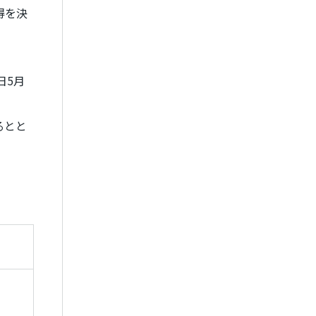
得を決
日
5
月
るとと