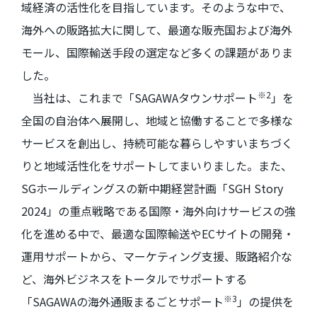
域経済の活性化を目指しています。そのような中で、
海外への販路拡大に関して、最適な販売国および海外
モール、国際輸送手段の選定など多くの課題がありま
した。
※
2
当社は、これまで「
SAGAWA
タウンサポート
」を
全国の自治体へ展開し、地域と協働することで多様な
サービスを創出し、持続可能な暮らしやすいまちづく
りと地域活性化をサポートしてまいりました。また、
SG
ホールディングスの新中期経営計画「
SGH Story
2024
」の重点戦略である国際・海外向けサービスの強
化を進める中で、最適な国際輸送や
EC
サイトの開発・
運用サポートから、マーケティング支援、販路紹介な
ど、海外ビジネスをトータルでサポートする
※
3
「
SAGAWA
の海外通販まるごとサポート
」の提供を