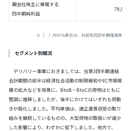
親会社株主に帰属する
79,98
四半期純利益
※（ ）内の％表示は、対前年同四半期増減率
セグメント別概況
デリバリー事業におきましては、当第
3
四半期連結
会計期間の前半は経済社会活動の制限緩和や
EC
市場規
模の拡大などを背景に、
BtoB
・
BtoC
の荷物はともに
堅調に推移しましたが、後半にかけてはいずれも荷動
きが鈍化しました。平均単価は、適正運賃収受の取り
組みを継続しているものの、大型荷物の取扱いが減少
した影響により、わずかに低下しました。他方で、