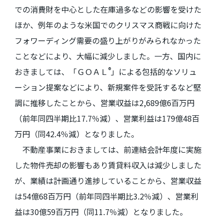
での消費財を中心とした在庫過多などの影響を受けた
ほか、例年のような米国でのクリスマス商戦に向けた
フォワーディング需要の盛り上がりがみられなかった
ことなどにより、大幅に減少しました。一方、国内に
®
おきましては、「ＧＯＡＬ
」による包括的なソリュ
ーション提案などにより、新規案件を受託するなど堅
調に推移したことから、営業収益は
2,689
億
6
百万円
（前年同四半期比
17.7
％減）、営業利益は
179
億
48
百
万円（同
42.4
％減）となりました。
不動産事業におきましては、前連結会計年度に実施
した物件売却の影響もあり賃貸料収入は減少しました
が、業績は計画通り進捗していることから、営業収益
は
54
億
68
百万円（前年同四半期比
3.2
％減）、営業利
益は
30
億
59
百万円（同
11.7
％減）となりました。