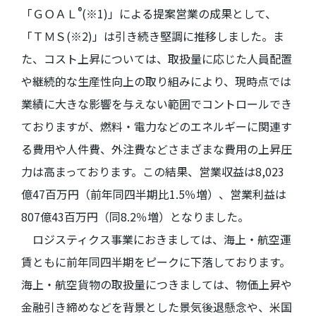
®
「ＧＯＡＬ
(
※
1)
」による提案営業の成果として、
「ＴＭＳ
(
※
2)
」は引き続き堅調に推移しました。ま
た、コスト上昇については、取扱量に応じた人員配置
や継続的な生産性向上の取り組みにより、現時点では
業績に大きな影響を与えない範囲でコントロールでき
ておりますが、燃料・電力などのエネルギーに関連す
る費用や人件費、外注費などさまざまな費用の上昇圧
力は高まっております。この結果、営業収益は
8,023
億
47
百万円（前年同四半期比
1.5
％増）、営業利益は
807
億
43
百万円（同
8.2
％増）となりました。
ロジスティクス事業におきましては、海上・航空運
賃ともに前年同四半期をピークに下落しております。
海上・航空貨物の取扱量につきましては、物価上昇や
金融引き締めなどを背景とした景気後退懸念や、米国