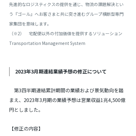
先進的なロジスティクスの提供を通じ、物流の課題解決とい
う『ゴール』へお客さまと共に突き進むグループ横断型専門
家集団を意味します。
（※2） 宅配便以外の付加価値を提供するソリューション
Transportation Management System
2023
年
3
月期連結業績予想の修正について
第
3
四半期連結累計期間の業績および景気動向を踏
まえ、
2023
年
3
月期の業績予想は営業収益
1
兆
4,500
億
円としました。
【修正の内容】