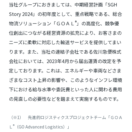
当社グループにおきましては、中期経営計画「
SGH
Story 2024
」の初年度として、重点戦略である、総合
®
物流ソリューション「ＧＯＡＬ
」の高度化、競争優
位創出につながる経営資源の拡充により、お客さまの
ニーズに柔軟に対応した輸送サービスを提供してまい
ります。また、当社の連結子会社である佐川急便株式
会社においては、
2023
年
4
月から届出運賃の改定を予
定しております。これは、エネルギーや車両などさま
ざまなコスト上昇の影響や、このようなインフレ環境
下における給与水準や委託費といった人に関わる費用
の見直しの必要性などを踏まえて実施するものです。
（※1） 先進的ロジスティクスプロジェクトチーム「ＧＯＡ
®
Ｌ
（GO Advanced Logistics）」