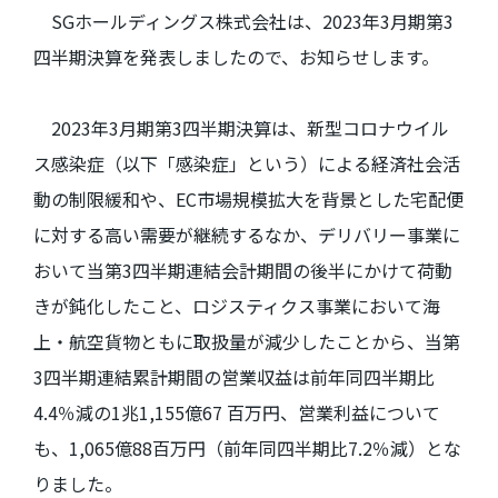
SGホールディングス株式会社は、
2023
年
3
月期第
3
四半期決算を発表しましたので、お知らせします。
2023年
3
月期第
3
四半期決算は、新型コロナウイル
ス感染症（以下「感染症」という）による経済社会活
動の制限緩和や、
EC
市場規模拡大を背景とした宅配便
に対する高い需要が継続するなか、デリバリー事業に
おいて当第
3
四半期連結会計期間の後半にかけて荷動
きが鈍化したこと、ロジスティクス事業において海
上・航空貨物ともに取扱量が減少したことから、当第
3
四半期連結累計期間の営業収益は前年同四半期比
4.4
％減の
1
兆
1,155
億
67
百万円、営業利益について
も、
1,065
億
88
百万円（前年同四半期比
7.2
％減）とな
りました。