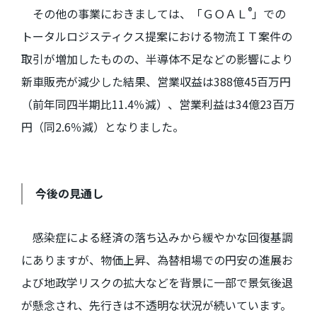
®
その他の事業におきましては、「ＧＯＡＬ
」での
トータルロジスティクス提案における物流ＩＴ案件の
取引が増加したものの、半導体不足などの影響により
新車販売が減少した結果、営業収益は
388
億
45
百万円
（前年同四半期比
11.4
％減）、営業利益は
34
億
23
百万
円（同
2.6
％減）となりました。
今後の見通し
感染症による経済の落ち込みから緩やかな回復基調
にありますが、物価上昇、為替相場での円安の進展お
よび地政学リスクの拡大などを背景に一部で景気後退
が懸念され、先行きは不透明な状況が続いています。