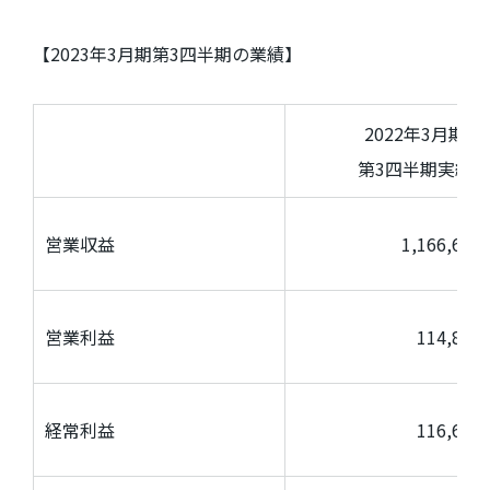
【
2023
年
3
月期第
3
四半期の業績】
2022年
3
月期
第
3
四半期実績
営業収益
1,166,64
営業利益
114,82
経常利益
116,61