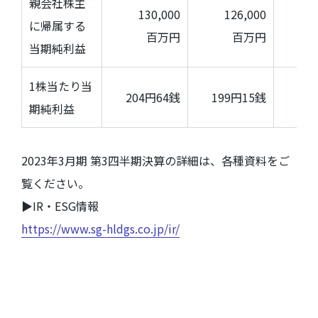
親会社株主
130,000
126,000
に帰属する
百万円
百万円
当期純利益
1株当たり当
204円
64
銭
199円
15
銭
期純利益
2023年
3
月期 第
3
四半期決算の詳細は、各種資料をご
覧ください。
▶IR・
ESG
情報
https://www.sg-hldgs.co.jp/ir/