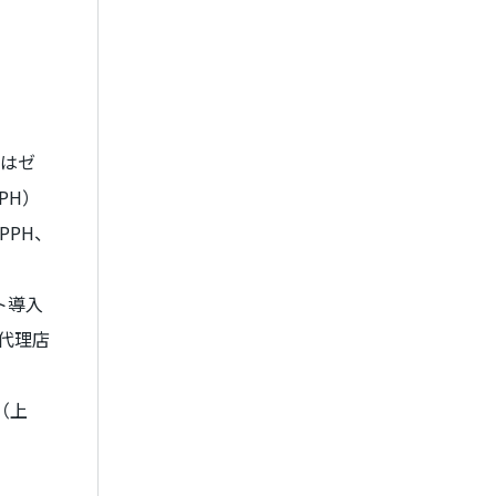
はゼ
PPH
）
0PPH
、
ト導入
代理店
（上