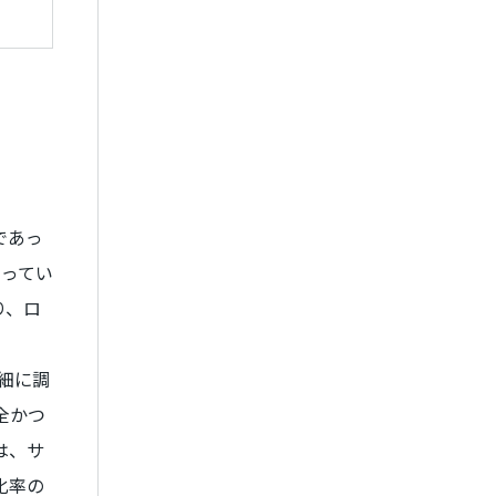
であっ
まってい
り、ロ
細に調
全かつ
は、サ
化率の