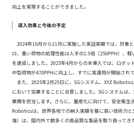
向上を実現することができました。
導入効果と今後の予定
2024年
10
月から
11
月に実施した実証実験では、対象と
ロ、重い荷物の処理性能は人手の
1.5
倍（
250PPH
）、軽
を達成しました。
2025
年
4
月からの本導入では、ロボッ
中型荷物が
470PPH
に向上し、すでに実運用が開始され
また、
2025
年
2
月
25
日に、
SG
システム、
XYZ Robotics
において協業することに合意しました。
SG
システムは、
業務を担当します。さらに、量産化に向けて、安全衛生
Robotics
は、世界各地での納入実績を基に高い技術力と
海）は、国内外で数多くの高品質な製品を取り扱ってき