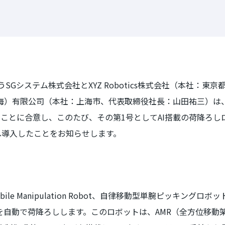
う
SG
システム株式会社と
XYZ Robotics
株式会社（本社：東京
海）有限公司（本社：上海市、代表取締役社長：山田祐三）は
ることに合意し、このたび、その第
1
号として
AI
搭載の荷降ろし
へ導入したことをお知らせします。
bile Manipulation Robot
、自律移動型単腕ピッキングロボッ
を自動で荷降ろしします。このロボットは、
AMR
（全方位移動