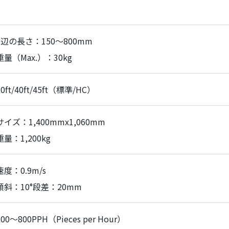
1辺の長さ：
150
～
800mm
重量（
Max.
）：
30kg
20ft/40ft/45ft（標準
/HC
）
サイズ：
1,400mmx1,060mm
重量：
1,200kg
速度：
0.9m/s
傾斜：
10
°段差：
20mm
300～
800PPH
（
Pieces per Hour
）