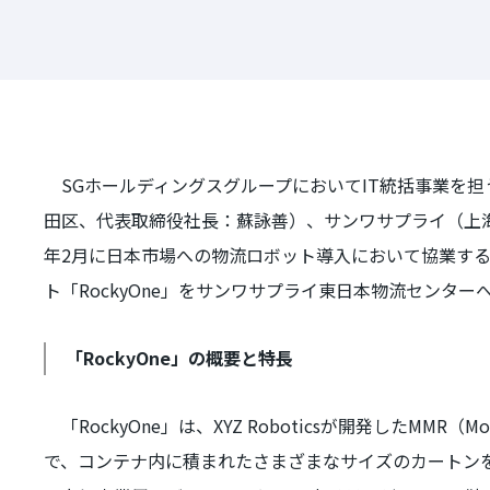
SGホールディングスグループにおいて
IT
統括事業を担
田区、代表取締役社長：蘇詠善）、サンワサプライ（上
年
2
月に日本市場への物流ロボット導入において協業す
ト「
RockyOne
」をサンワサプライ東日本物流センター
「RockyOne」の概要と特長
「
RockyOne
」は、
XYZ Robotics
が開発した
MMR
（
Mo
で、コンテナ内に積まれたさまざまなサイズのカートン