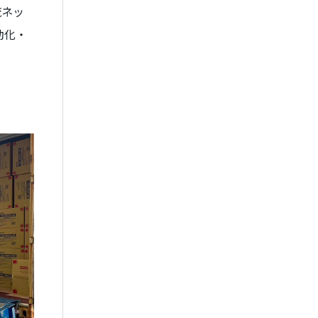
流ネッ
動化・