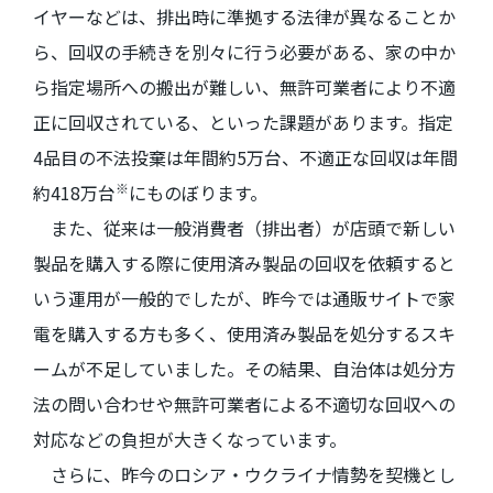
イヤーなどは、排出時に準拠する法律が異なることか
ら、回収の手続きを別々に行う必要がある、家の中か
ら指定場所への搬出が難しい、無許可業者により不適
正に回収されている、といった課題があります。指定
4
品目の不法投棄は年間約
5
万台、不適正な回収は年間
※
約
418
万台
にものぼります。
また、従来は一般消費者（排出者）が店頭で新しい
製品を購入する際に使用済み製品の回収を依頼すると
いう運用が一般的でしたが、昨今では通販サイトで家
電を購入する方も多く、使用済み製品を処分するスキ
ームが不足していました。その結果、自治体は処分方
法の問い合わせや無許可業者による不適切な回収への
対応などの負担が大きくなっています。
さらに、昨今のロシア・ウクライナ情勢を契機とし