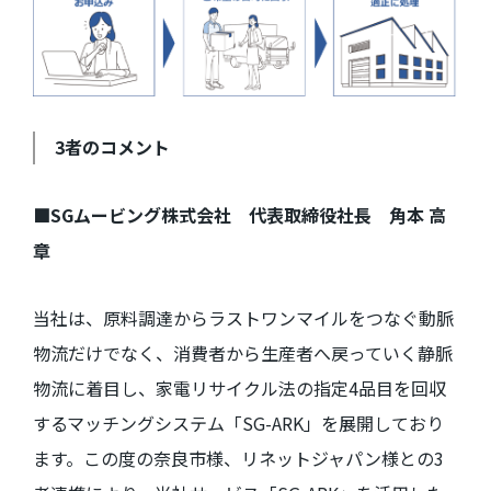
3
者のコメント
■SG
ムービング株式会社 代表取締役社長 角本 高
章
当社は、原料調達からラストワンマイルをつなぐ動脈
物流だけでなく、消費者から生産者へ戻っていく静脈
物流に着目し、家電リサイクル法の指定
4
品目を回収
するマッチングシステム「
SG-ARK
」を展開しており
ます。この度の奈良市様、リネットジャパン様との
3