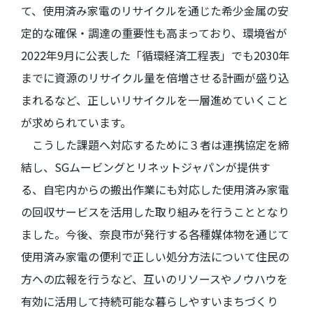
て、使用済み家電のリサイクルを通じた希少金属の安
定的な確保・調達の重要性も高まっており、環境省が
2022
年
9
月に公表した「循環経済工程表」でも
2030
年
までに資源のリサイクル量を倍増させる計画が盛り込
まれるなど、正しいリサイクルを一層進めていくこと
が求められています。
こうした課題へ対応するために３者は連携協定を締
結し、
SG
ムービングとリネットジャパンが提供す
る、自宅内からの搬出作業にも対応した使用済み家電
の回収サービスを活用した取り組みを行うこととなり
ました。今後、奈良市が発行する各種媒体物を通じて
使用済み家電の便利で正しい処分方法について住民の
方への広報を行うなど、互いのリソースやノウハウを
有効に活用して持続可能な暮らしやすいまちづくり