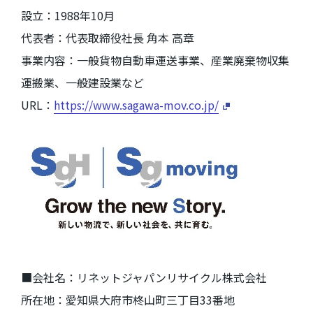
設立：
1988
年
10
月
代表者：代表取締役社長 角本 高章
事業内容：一般貨物自動車運送事業、産業廃棄物収集
運搬業、一般建設業など
URL：
https://www.sagawa-mov.co.jp/
■会社名：リネットジャパンリサイクル株式会社
所在地：愛知県大府市柊山町三丁目
33
番地