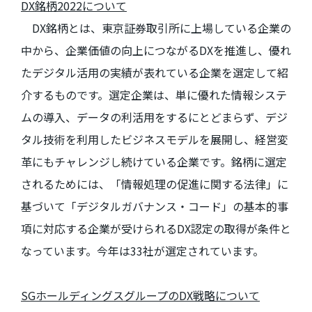
DX
銘柄
2022
について
DX銘柄とは、東京証券取引所に上場している企業の
中から、企業価値の向上につながる
DX
を推進し、優れ
たデジタル活用の実績が表れている企業を選定して紹
介するものです。選定企業は、単に優れた情報システ
ムの導入、データの利活用をするにとどまらず、デジ
タル技術を利用したビジネスモデルを展開し、経営変
革にもチャレンジし続けている企業です。銘柄に選定
されるためには、「情報処理の促進に関する法律」に
基づいて「デジタルガバナンス・コード」の基本的事
項に対応する企業が受けられる
DX
認定の取得が条件と
なっています。今年は
33
社が選定されています。
SG
ホールディングスグループの
DX
戦略について