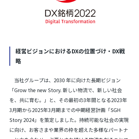
経営ビジョンにおける
DX
の位置づけ・
DX
戦
略
当社グループは、
2030
年に向けた長期ビジョン
「
Grow the new Story.
新しい物流で、新しい社会
を、共に育む。」と、その最初の
3
年間となる
2023
年
3
月期から
2025
年
3
月期までの中期経営計画「
SGH
Story 2024
」を策定しました。持続可能な社会の実現
に向け、お客さまや業界の枠を超えた多様なパートナ