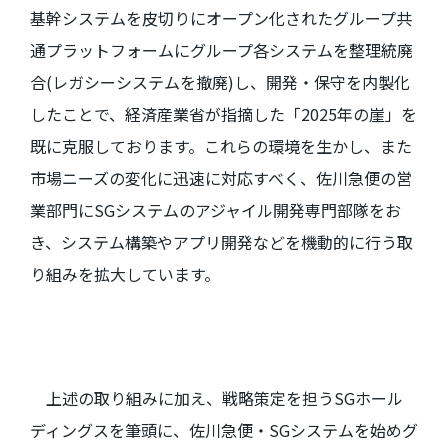
基幹システムを皮切りにオープン化されたグループ共
通プラットフォームにグループ各システムを整理統廃
合
(
レガシーシステムを撤廃
)
し、開発・保守を内製化
したことで、経済産業省が指摘した「
2025
年の崖」を
既に克服しております。これらの環境を生かし、また
市場ニーズの変化に迅速に対応すべく、佐川急便の営
業部門に
SG
システムのアジャイル開発専門部隊をお
き、システム構築やアプリ開発などを機動的に行う取
り組みを拡大しています。
上述の取り組みに加え、戦略策定を担う
SG
ホール
ディングスを筆頭に、佐川急便・
SG
システムを始めグ