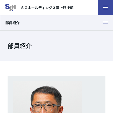
ＳＧホールディングス
陸上競技部
ナビゲ
部員紹介
部員紹介